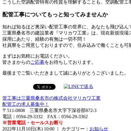
こうした空調配管特有の性質を理解することも、空調配管工
配管工事についてもっと知ってみませんか
知れば知るほど奥深い配管工事の世界に、あなたも飛び込ん
三重県桑名市の建設業者『マリカワ工業』は、現在新規現場
採用にあたり、経験の有無は一切不問！
社員寮をご用意しておりますので、住み込みで働くことも可
まずはお気軽にお電話ください。
皆さまからの
ご応募
をお待ちしております。
最後までご覧いただきまして誠にありがとうございました。
管工事は三重県桑名市の株式会社マリカワ工業
配管工の求人募集中！
〒511-0808 三重県桑名市大字下深谷部872-3
電話：0594-29-3332 FAX：0594-29-3362
※営業電話・セールスお断り
2022年11月10日(木) 10:00 ｜ カテゴリー：
お知らせ